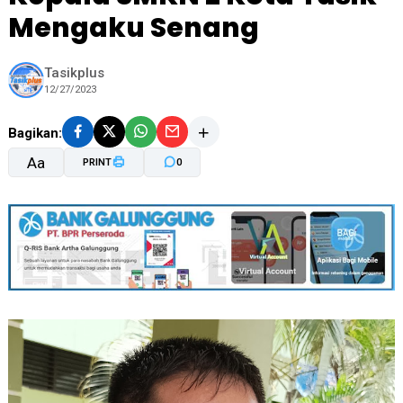
Mengaku Senang
Tasikplus
12/27/2023
Bagikan:
Aa
PRINT
0
A-
A+