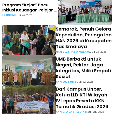
Program “Kejar” Pacu
Inklusi Keuangan Pelajar di
Kabupaten Sumedang
EKONOMI
Juli 24, 2026
Semarak, Penuh Gelora
Kepedulian, Peringatan
HAN 2026 di Kabupaten
Tasikmalaya
HAN 2026 TASIKMALAYA
Juli 23, 2026
UMB Berbakti untuk
Negeri, Rektor: Jaga
Integritas, Miliki Empati
Sosial
KKN 2026 UMB
Juli 22, 2026
Dari Kampus Unper,
Ketua LLDIKTI Wilayah
IV Lepas Peserta KKN
Tematik Gradasi 2026
KKN GRADASI LLDIKTI
Juli 21, 2026