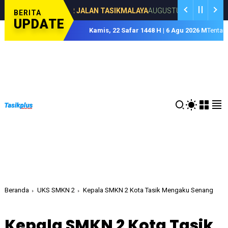
Arjuna Far
STRUKTUR JALAN TASIKMALAYA
AUGUSTUS 03, 2026
BERITA
UPDATE
Kamis, 22 Safar 1448 H | 6 Agu 2026 M
Tentan
Beranda
UKS SMKN 2
Kepala SMKN 2 Kota Tasik Mengaku Senang
Kepala SMKN 2 Kota Tasik