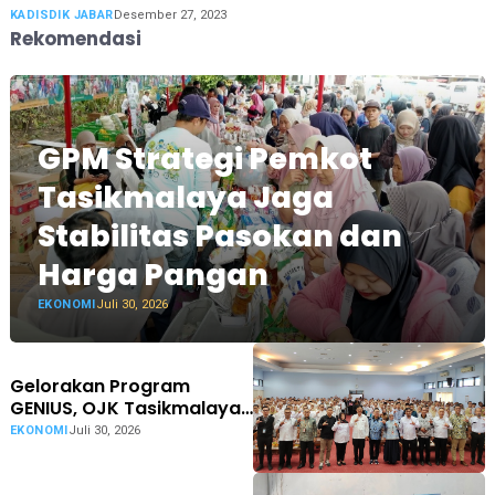
KADISDIK JABAR
Desember 27, 2023
Rekomendasi
GPM Strategi Pemkot
Tasikmalaya Jaga
Stabilitas Pasokan dan
Harga Pangan
EKONOMI
Juli 30, 2026
Gelorakan Program
GENIUS, OJK Tasikmalaya
Perkuat Literasi-Inklusi
EKONOMI
Juli 30, 2026
Keuangan Kalangan
Pendidik di Ciamis