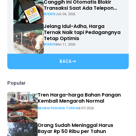
Canggih Ini Otomatis Blokir
Transaksi Saat Ada Telepon
Masuk
BISNIS
Juli 04, 2026
Jelang Idul-Adha, Harga
Ternak Naik tapi Pedagangnya
Tetap Optimis
BISNIS
Mei 11, 2026
BACA
Popular
Tren Harga-harga Bahan Pangan
Kembali Mengarah Normal
BAHAN PANGAN TURUN
4/07/2026
Orang Sudah Meninggal Harus
Bayar Rp 50 Ribu per Tahun