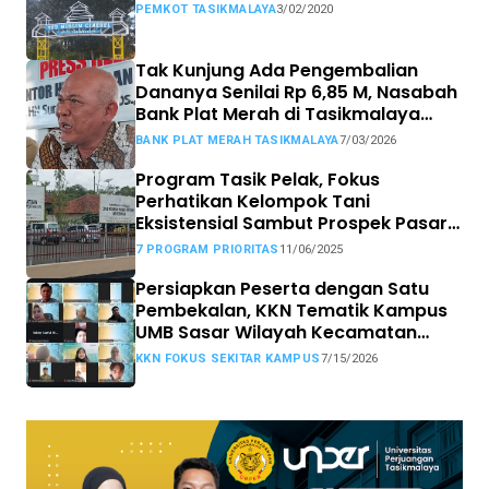
PEMKOT TASIKMALAYA
3/02/2020
Tak Kunjung Ada Pengembalian
Dananya Senilai Rp 6,85 M, Nasabah
Bank Plat Merah di Tasikmalaya
Siap Tempuh Jalur Hukum.
BANK PLAT MERAH TASIKMALAYA
7/03/2026
Program Tasik Pelak, Fokus
Perhatikan Kelompok Tani
Eksistensial Sambut Prospek Pasar
MBG
7 PROGRAM PRIORITAS
11/06/2025
Persiapkan Peserta dengan Satu
Pembekalan, KKN Tematik Kampus
UMB Sasar Wilayah Kecamatan
Sekitar Kampus
KKN FOKUS SEKITAR KAMPUS
7/15/2026