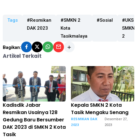
Tags
#Resmikan
#SMKN 2
#Sosial
#UKS
DAK 2023
Kota
SMKN
Tasikmalaya
2
Bagikan:
Artikel Terkait
Kadisdik Jabar
Kepala SMKN 2 Kota
Resmikan Usainya 128
Tasik Mengaku Senang
Gedung Baru Bersumber
RESMIKAN DAK
Desember 27,
2023
2023
DAK 2023 di SMKN 2 Kota
Tasik