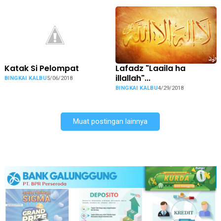
Katak Si Pelompat
Lafadz "Laaila ha
illallah"...
BINGKAI KALBU
5/06/2018
BINGKAI KALBU
4/29/2018
Muat postingan lainnya