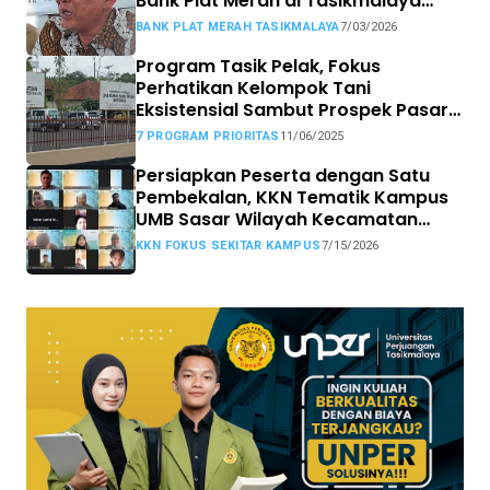
Bank Plat Merah di Tasikmalaya
Siap Tempuh Jalur Hukum.
BANK PLAT MERAH TASIKMALAYA
7/03/2026
Program Tasik Pelak, Fokus
Perhatikan Kelompok Tani
Eksistensial Sambut Prospek Pasar
MBG
7 PROGRAM PRIORITAS
11/06/2025
Persiapkan Peserta dengan Satu
Pembekalan, KKN Tematik Kampus
UMB Sasar Wilayah Kecamatan
Sekitar Kampus
KKN FOKUS SEKITAR KAMPUS
7/15/2026