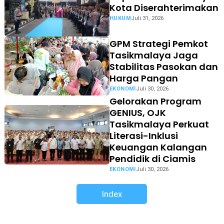
Kota Diserahterimakan
HUKUM
Juli 31, 2026
GPM Strategi Pemkot
Tasikmalaya Jaga
Stabilitas Pasokan dan
Harga Pangan
EKONOMI
Juli 30, 2026
Gelorakan Program
GENIUS, OJK
Tasikmalaya Perkuat
Literasi-Inklusi
Keuangan Kalangan
Pendidik di Ciamis
EKONOMI
Juli 30, 2026
Index