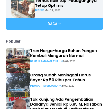
Ternak Naik tapi Pedagangnya
Tetap Optimis
BISNIS
Mei 11, 2026
BACA
Popular
Tren Harga-harga Bahan Pangan
Kembali Mengarah Normal
BAHAN PANGAN TURUN
4/07/2026
Orang Sudah Meninggal Harus
Bayar Rp 50 Ribu per Tahun
PEMKOT TASIKMALAYA
3/02/2020
Tak Kunjung Ada Pengembalian
Dananya Senilai Rp 6,85 M, Nasabah