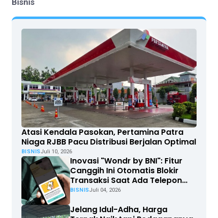
Bisnis
Atasi Kendala Pasokan, Pertamina Patra
Niaga RJBB Pacu Distribusi Berjalan Optimal
BISNIS
Juli 10, 2026
Inovasi "Wondr by BNI": Fitur
Canggih Ini Otomatis Blokir
Transaksi Saat Ada Telepon
Masuk
BISNIS
Juli 04, 2026
Jelang Idul-Adha, Harga