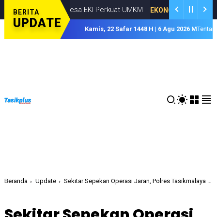
rogram Desa EKI Perkuat UMKM
EKONOMI
AUGUSTUS 05, 2026
BERITA
UPDATE
Kamis, 22 Safar 1448 H | 6 Agu 2026 M
Tentan
Beranda
Update
Sekitar Sepekan Operasi Jaran, Polres Tasikmalaya Kota Ungkap 9 Kasus Pencurian
Sekitar Sepekan Operasi