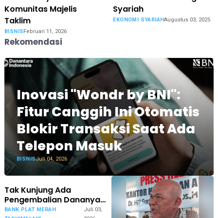
Komunitas Majelis
Syariah
Taklim
EKONOMI SYARIAH
Augustus 03, 2025
BISNIS
Februari 11, 2026
Rekomendasi
Inovasi "Wondr by BNI":
Fitur Canggih Ini Otomatis
Blokir Transaksi Saat Ada
Telepon Masuk
BISNIS
Juli 04, 2026
Tak Kunjung Ada
Pengembalian Dananya
Senilai Rp 6,85 M, Nasabah
BANK PLAT MERAH
Juli 03,