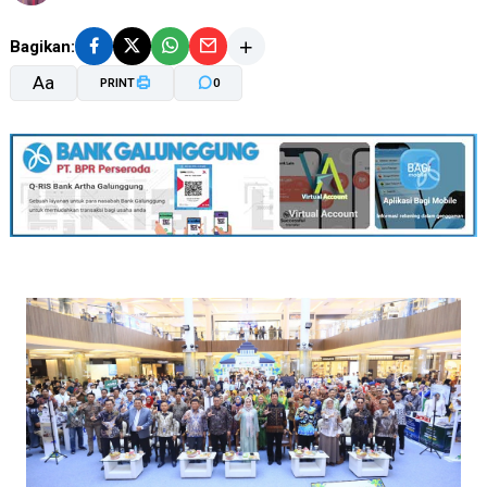
Bagikan:
Aa
PRINT
0
A-
A+