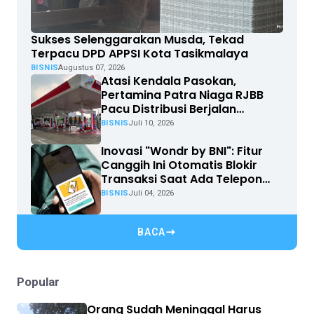
Sukses Selenggarakan Musda, Tekad
Terpacu DPD APPSI Kota Tasikmalaya
BISNIS
Augustus 07, 2026
Atasi Kendala Pasokan,
Pertamina Patra Niaga RJBB
Pacu Distribusi Berjalan
Optimal
BISNIS
Juli 10, 2026
Inovasi "Wondr by BNI": Fitur
Canggih Ini Otomatis Blokir
Transaksi Saat Ada Telepon
Masuk
BISNIS
Juli 04, 2026
BACA
Popular
Orang Sudah Meninggal Harus