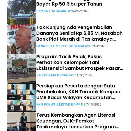
Bayar Rp 50 Ribu per Tahun
PEMKOT TASIKMALAYA
3/02/2020
Tak Kunjung Ada Pengembalian
Dananya Senilai Rp 6,85 M, Nasabah
Bank Plat Merah di Tasikmalaya
Siap Tempuh Jalur Hukum.
BANK PLAT MERAH TASIKMALAYA
7/03/2026
Program Tasik Pelak, Fokus
Perhatikan Kelompok Tani
Eksistensial Sambut Prospek Pasar
MBG
7 PROGRAM PRIORITAS
11/06/2025
Persiapkan Peserta dengan Satu
Pembekalan, KKN Tematik Kampus
UMB Sasar Wilayah Kecamatan
Sekitar Kampus
KKN FOKUS SEKITAR KAMPUS
7/15/2026
Terus Kembangkan Agen Literasi
Keuangan, OJK-Pemkot
Tasikmalaya Luncurkan Program