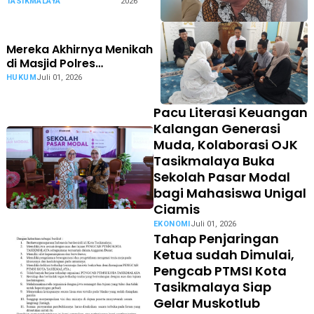
Bank Plat Merah di
TASIKMALAYA
2026
Tasikmalaya Siap Tempuh
Jalur Hukum.
Mereka Akhirnya Menikah
di Masjid Polres
Tasikmalaya Kota
HUKUM
Juli 01, 2026
Pacu Literasi Keuangan
Kalangan Generasi
Muda, Kolaborasi OJK
Tasikmalaya Buka
Sekolah Pasar Modal
bagi Mahasiswa Unigal
Ciamis
EKONOMI
Juli 01, 2026
Tahap Penjaringan
Ketua sudah Dimulai,
Pengcab PTMSI Kota
Tasikmalaya Siap
Gelar Muskotlub