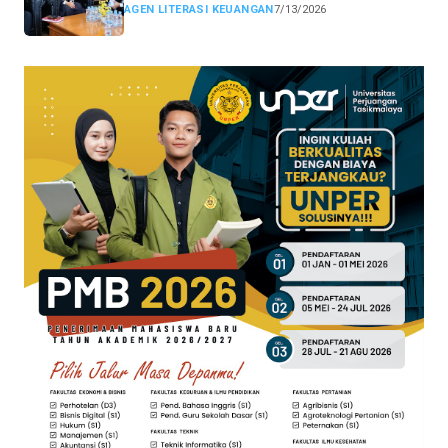
Tasikmalaya CAANG
AGEN LITERASI KEUANGAN
7/13/2026