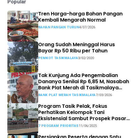
Popular
Tren Harga-harga Bahan Pangan
Kembali Mengarah Normal
BAHAN PANGAN TURUN
4/07/2026
Orang Sudah Meninggal Harus
Bayar Rp 50 Ribu per Tahun
PEMKOT TASIKMALAYA
3/02/2020
Tak Kunjung Ada Pengembalian
Dananya Senilai Rp 6,85 M, Nasabah
Bank Plat Merah di Tasikmalaya
Siap Tempuh Jalur Hukum.
BANK PLAT MERAH TASIKMALAYA
7/03/2026
Program Tasik Pelak, Fokus
Perhatikan Kelompok Tani
Eksistensial Sambut Prospek Pasar
MBG
7 PROGRAM PRIORITAS
11/06/2025
Persiapkan Peserta dengan Satu