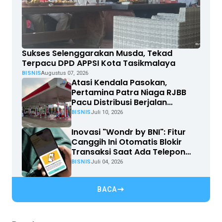
Sukses Selenggarakan Musda, Tekad
Terpacu DPD APPSI Kota Tasikmalaya
BISNIS
Augustus 07, 2026
Atasi Kendala Pasokan,
Pertamina Patra Niaga RJBB
Pacu Distribusi Berjalan
Optimal
BISNIS
Juli 10, 2026
Inovasi "Wondr by BNI": Fitur
Canggih Ini Otomatis Blokir
Transaksi Saat Ada Telepon
Masuk
BISNIS
Juli 04, 2026
BACA