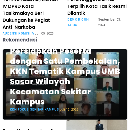
IV DPRD Kota
Terpilih Kota Tasik Resmi
Tasikmalaya Beri
Dilantik
Dukungan ke Pegiat
DEMO RICUH
September 03,
TASIK
2024
Anti-Narkoba
AUDENSI KOMISI IV
Juli 05, 2025
Rekomendasi
Persiapkan Peserta
dengan Satu Pembekalan,
KKN Tematik Kampus UMB
Sasar Wilayah
Kecamatan Sekitar
Kampus
KKN FOKUS SEKITAR KAMPUS
Juli 15, 2026