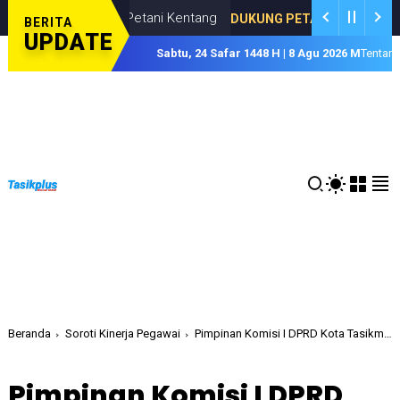
asi bagi Petani Kentang
DUKUNG PETANI KENTANG
AUGUSTUS 07,
BERITA
UPDATE
Sabtu, 24 Safar 1448 H | 8 Agu 2026 M
Tentan
Beranda
Soroti Kinerja Pegawai
Pimpinan Komisi I DPRD Kota Tasikmalaya Undang Rapat Kerja BKPSDM
Pimpinan Komisi I DPRD