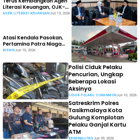
Terus Kembangkan Agen
Literasi Keuangan, OJK-
Pemkot Tasikmalaya
AGEN LITERASI KEUANGAN
Juli 13, 2026
Luncurkan Program
Tasikmalaya CAANG
Atasi Kendala Pasokan,
Pertamina Patra Niaga
RJBB Pacu Distribusi
BISNIS
Juli 10, 2026
Berjalan Optimal
Polisi Ciduk Pelaku
Pencurian, Ungkap
Beberapa Lokasi
Aksinya
CIDUK PELAKU CURANMOR
Juli 10, 2026
Satreskrim Polres
Tasikmalaya Kota
Gulung Komplotan
Pelaku Ganjal Kartu
ATM
KRIMINALITAS
Juli 09, 2026