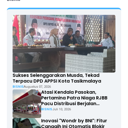
Sukses Selenggarakan Musda, Tekad
Terpacu DPD APPSI Kota Tasikmalaya
BISNIS
Augustus 07, 2026
Atasi Kendala Pasokan,
Pertamina Patra Niaga RJBB
Pacu Distribusi Berjalan
Optimal
BISNIS
Juli 10, 2026
Inovasi "Wondr by BNI": Fitur
Canggih Ini Otomatis Blokir