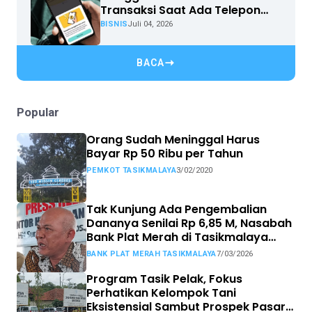
Transaksi Saat Ada Telepon
Masuk
BISNIS
Juli 04, 2026
BACA
Popular
Orang Sudah Meninggal Harus
Bayar Rp 50 Ribu per Tahun
PEMKOT TASIKMALAYA
3/02/2020
Tak Kunjung Ada Pengembalian
Dananya Senilai Rp 6,85 M, Nasabah
Bank Plat Merah di Tasikmalaya
Siap Tempuh Jalur Hukum.
BANK PLAT MERAH TASIKMALAYA
7/03/2026
Program Tasik Pelak, Fokus
Perhatikan Kelompok Tani
Eksistensial Sambut Prospek Pasar