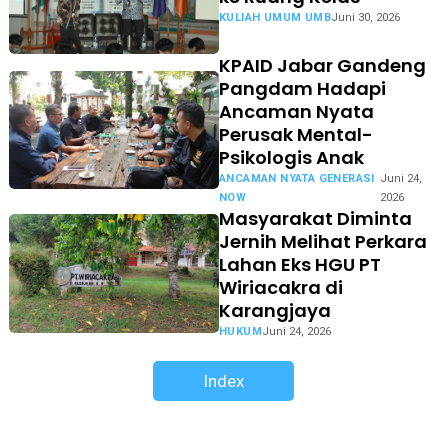
KULIAH UMUM UMB
Juni 30, 2026
KPAID Jabar Gandeng
Pangdam Hadapi
Ancaman Nyata
Perusak Mental-
Psikologis Anak
ANCAMAN NYATA GENERASI
Juni 24,
NOW
2026
Masyarakat Diminta
Jernih Melihat Perkara
Lahan Eks HGU PT
Wiriacakra di
Karangjaya
HUKUM
Juni 24, 2026
Index