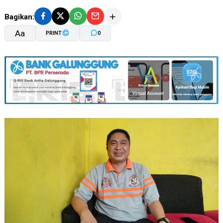
Bagikan:
Aa
PRINT
0
A-
A+