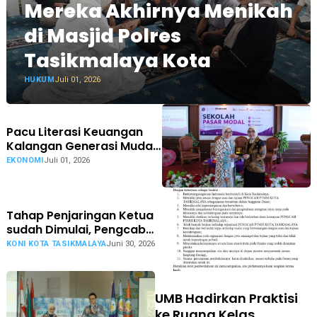
Mereka Akhirnya Menikah
di Masjid Polres
Tasikmalaya Kota
HUKUM
Juli 01, 2026
Pacu Literasi Keuangan
Kalangan Generasi Muda,
Kolaborasi OJK
EKONOMI
Juli 01, 2026
Tasikmalaya Buka Sekolah
Pasar Modal bagi
Mahasiswa Unigal Ciamis
Tahap Penjaringan Ketua
sudah Dimulai, Pengcab
PTMSI Kota Tasikmalaya
KONI KOTA TASIKMALAYA
Juni 30, 2026
Siap Gelar Muskotlub
UMB Hadirkan Praktisi
ke Ruang Kelas