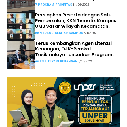
MBG
7 PROGRAM PRIORITAS
11/06/2025
Persiapkan Peserta dengan Satu
Pembekalan, KKN Tematik Kampus
UMB Sasar Wilayah Kecamatan
Sekitar Kampus
KKN FOKUS SEKITAR KAMPUS
7/15/2026
Terus Kembangkan Agen Literasi
Keuangan, OJK-Pemkot
Tasikmalaya Luncurkan Program
Tasikmalaya CAANG
AGEN LITERASI KEUANGAN
7/13/2026