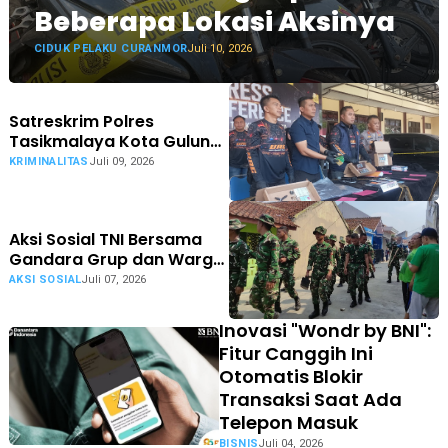
Beberapa Lokasi Aksinya
CIDUK PELAKU CURANMOR
Juli 10, 2026
Satreskrim Polres
Tasikmalaya Kota Gulung
Komplotan Pelaku Ganjal
KRIMINALITAS
Juli 09, 2026
Kartu ATM
Aksi Sosial TNI Bersama
Gandara Grup dan Warga,
Tampilkan Kembali Wajah
AKSI SOSIAL
Juli 07, 2026
Baru Komplek Perumahan
Tata Lestari Tasikmalaya
Inovasi "Wondr by BNI":
Fitur Canggih Ini
Otomatis Blokir
Transaksi Saat Ada
Telepon Masuk
BISNIS
Juli 04, 2026