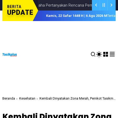
n Pengusaha Pertanyakan Rencana Pemkab Tasikmalaya Pasang Po
BERITA
UPDATE
Kamis, 22 Safar 1448 H | 6 Agu 2026 M
Tentan
Beranda
Kesehatan
Kembali Dinyatakan Zona Merah, Pemkot Tasikmalaya Bersikap
Kembali Dinyatakan Zona