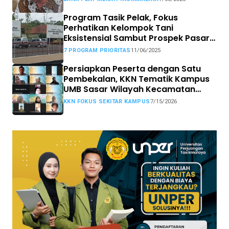
Program Tasik Pelak, Fokus
Perhatikan Kelompok Tani
Eksistensial Sambut Prospek Pasar
MBG
7 PROGRAM PRIORITAS
11/06/2025
Persiapkan Peserta dengan Satu
Pembekalan, KKN Tematik Kampus
UMB Sasar Wilayah Kecamatan
Sekitar Kampus
KKN FOKUS SEKITAR KAMPUS
7/15/2026