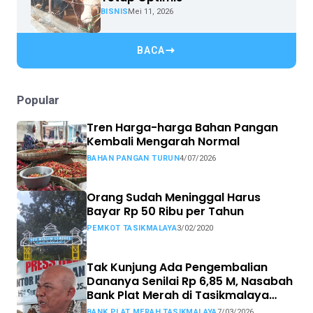
BISNIS
Mei 11, 2026
BACA
Popular
Tren Harga-harga Bahan Pangan
Kembali Mengarah Normal
BAHAN PANGAN TURUN
4/07/2026
Orang Sudah Meninggal Harus
Bayar Rp 50 Ribu per Tahun
PEMKOT TASIKMALAYA
3/02/2020
Tak Kunjung Ada Pengembalian
Dananya Senilai Rp 6,85 M, Nasabah
Bank Plat Merah di Tasikmalaya
Siap Tempuh Jalur Hukum.
BANK PLAT MERAH TASIKMALAYA
7/03/2026