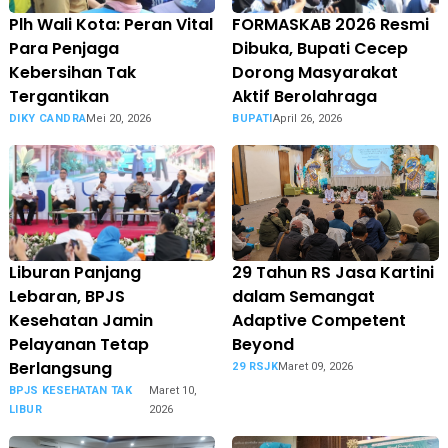
Plh Wali Kota: Peran Vital
FORMASKAB 2026 Resmi
Para Penjaga
Dibuka, Bupati Cecep
Kebersihan Tak
Dorong Masyarakat
Tergantikan
Aktif Berolahraga
DIKY CANDRA
Mei 20, 2026
BUPATI
April 26, 2026
Liburan Panjang
29 Tahun RS Jasa Kartini
Lebaran, BPJS
dalam Semangat
Kesehatan Jamin
Adaptive Competent
Pelayanan Tetap
Beyond
Berlangsung
29 RSJK
Maret 09, 2026
BPJS KESEHATAN TAK
Maret 10,
LIBUR
2026