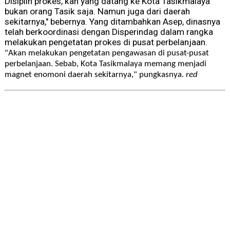
D
isiplin prokes
,
kan yang datang ke Kota Tasikmalaya
bukan orang Tasik saja. Namun juga dari daerah
sekitarnya,"
bebernya
.
Yang ditambahkan Asep, dinasnya
telah
ber
koordinasi dengan Disperindag
dalam rangka
melakukan pengetatan prokes di pusat perbelanjaan.
"
Akan melakukan pengetatan pengawasan di pusat-pusat
perbelanjaan.
Sebab, Kota Tasikmalaya memang menjadi
magnet enomoni daerah sekitarnya,"
p
ungkas
nya
.
red