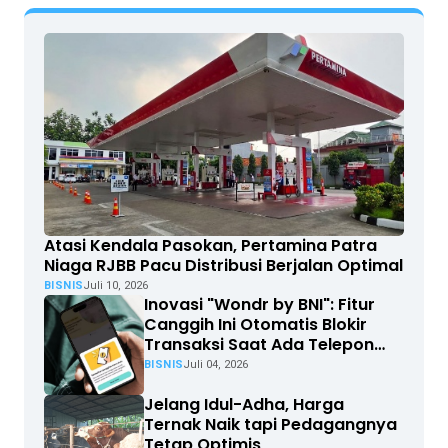
Atasi Kendala Pasokan, Pertamina Patra
Niaga RJBB Pacu Distribusi Berjalan Optimal
BISNIS
Juli 10, 2026
Inovasi "Wondr by BNI": Fitur
Canggih Ini Otomatis Blokir
Transaksi Saat Ada Telepon
Masuk
BISNIS
Juli 04, 2026
Jelang Idul-Adha, Harga
Ternak Naik tapi Pedagangnya
Tetap Optimis