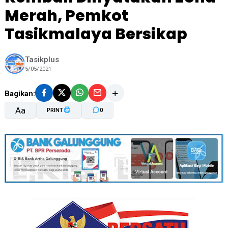
Merah, Pemkot
Tasikmalaya Bersikap
Tasikplus
5/05/2021
Bagikan:
Aa
PRINT
0
A-
A+