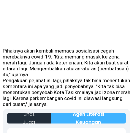
Pihaknya akan kembali memacu sosialisasi cegah
merebaknya covid-19.
"Kita memang masuk ke zona
merah lagi. Jangan ada keterlenaan. Kita akan buat surat
edaran lagi. Mengembalikan aturan-aturan (pembatasan)
itu
,"
u
jar
nya
.
Pengakuan pejabat ini lagi, pihaknya tak bisa menentukan
sementara ini apa yang jadi penyebabnya.
"Kita tak bisa
menentukan penyebab Kota Tasikmalaya jadi zona merah
lagi. Karena perkembangan
c
ovid ini diawasi langsung
dari pusat,"
jelasnya
.
Lihat
Agen Literasi
Juga
Keuangan