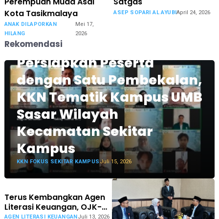
Perempuan Muda Asal
Satgas
Kota Tasikmalaya
ASEP SOPARI AL AYUBI
April 24, 2026
ANAK DILAPORKAN
Mei 17,
HILANG
2026
Rekomendasi
Persiapkan Peserta
dengan Satu Pembekalan,
KKN Tematik Kampus UMB
Sasar Wilayah
Kecamatan Sekitar
Kampus
KKN FOKUS SEKITAR KAMPUS
Juli 15, 2026
Terus Kembangkan Agen
Literasi Keuangan, OJK-
Pemkot Tasikmalaya
AGEN LITERASI KEUANGAN
Juli 13, 2026