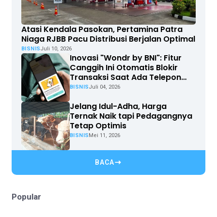
Atasi Kendala Pasokan, Pertamina Patra
Niaga RJBB Pacu Distribusi Berjalan Optimal
BISNIS
Juli 10, 2026
Inovasi "Wondr by BNI": Fitur
Canggih Ini Otomatis Blokir
Transaksi Saat Ada Telepon
Masuk
BISNIS
Juli 04, 2026
Jelang Idul-Adha, Harga
Ternak Naik tapi Pedagangnya
Tetap Optimis
BISNIS
Mei 11, 2026
BACA
Popular