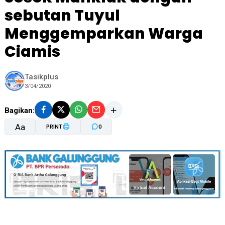
sebutan Tuyul
Menggemparkan Warga
Ciamis
Tasikplus
3/04/2020
Bagikan:
Aa
PRINT
0
A-
A+