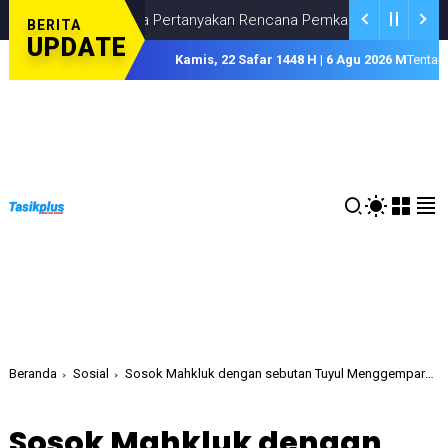
engusaha Pertanyakan Rencana Pemkab Tasikmalaya Pasang Porta
BERITA
UPDATE
Kamis, 22 Safar 1448 H | 6 Agu 2026 M
Tentan
Beranda
Sosial
Sosok Mahkluk dengan sebutan Tuyul Menggemparkan Warga Ciamis
Sosok Mahkluk dengan