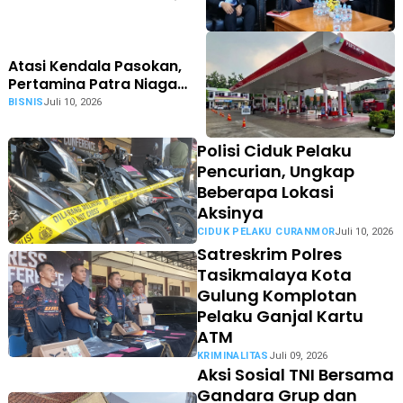
Luncurkan Program
Tasikmalaya CAANG
Atasi Kendala Pasokan,
Pertamina Patra Niaga
RJBB Pacu Distribusi
BISNIS
Juli 10, 2026
Berjalan Optimal
Polisi Ciduk Pelaku
Pencurian, Ungkap
Beberapa Lokasi
Aksinya
CIDUK PELAKU CURANMOR
Juli 10, 2026
Satreskrim Polres
Tasikmalaya Kota
Gulung Komplotan
Pelaku Ganjal Kartu
ATM
KRIMINALITAS
Juli 09, 2026
Aksi Sosial TNI Bersama
Gandara Grup dan