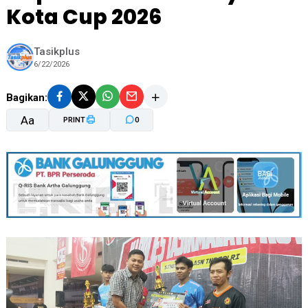
Kota Cup 2026
Tasikplus
6/22/2026
Bagikan:
Aa
PRINT
0
A-
A+