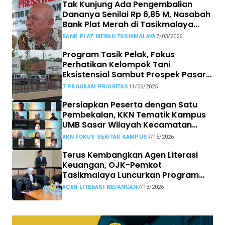
Tak Kunjung Ada Pengembalian
Dananya Senilai Rp 6,85 M, Nasabah
Bank Plat Merah di Tasikmalaya
Siap Tempuh Jalur Hukum.
BANK PLAT MERAH TASIKMALAYA
7/03/2026
Program Tasik Pelak, Fokus
Perhatikan Kelompok Tani
Eksistensial Sambut Prospek Pasar
MBG
7 PROGRAM PRIORITAS
11/06/2025
Persiapkan Peserta dengan Satu
Pembekalan, KKN Tematik Kampus
UMB Sasar Wilayah Kecamatan
Sekitar Kampus
KKN FOKUS SEKITAR KAMPUS
7/15/2026
Terus Kembangkan Agen Literasi
Keuangan, OJK-Pemkot
Tasikmalaya Luncurkan Program
Tasikmalaya CAANG
AGEN LITERASI KEUANGAN
7/13/2026