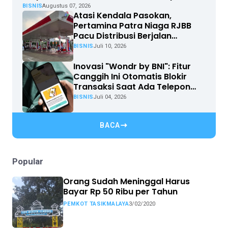
BISNIS
Augustus 07, 2026
Atasi Kendala Pasokan,
Pertamina Patra Niaga RJBB
Pacu Distribusi Berjalan
Optimal
BISNIS
Juli 10, 2026
Inovasi "Wondr by BNI": Fitur
Canggih Ini Otomatis Blokir
Transaksi Saat Ada Telepon
Masuk
BISNIS
Juli 04, 2026
BACA
Popular
Orang Sudah Meninggal Harus
Bayar Rp 50 Ribu per Tahun
PEMKOT TASIKMALAYA
3/02/2020