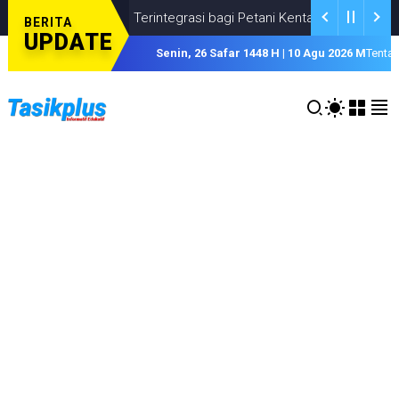
biayaan Terintegrasi bagi Petani Kentang
DUKUNG PETANI KEN
BERITA
UPDATE
Senin, 26 Safar 1448 H | 10 Agu 2026 M
Tenta