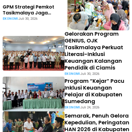
GPM Strategi Pemkot
Tasikmalaya Jaga
Stabilitas Pasokan dan
EKONOMI
Juli 30, 2026
Harga Pangan
Gelorakan Program
GENIUS, OJK
Tasikmalaya Perkuat
Literasi-Inklusi
Keuangan Kalangan
Pendidik di Ciamis
EKONOMI
Juli 30, 2026
Program “Kejar” Pacu
Inklusi Keuangan
Pelajar di Kabupaten
Sumedang
EKONOMI
Juli 24, 2026
Semarak, Penuh Gelora
Kepedulian, Peringatan
HAN 2026 di Kabupaten