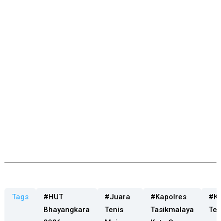
Tags
#HUT
#Juara
#Kapolres
#Ke
Bhayangkara
Tenis
Tasikmalaya
Ten