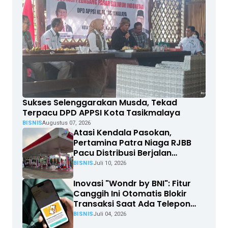
Sukses Selenggarakan Musda, Tekad
Terpacu DPD APPSI Kota Tasikmalaya
BISNIS
Augustus 07, 2026
Atasi Kendala Pasokan,
Pertamina Patra Niaga RJBB
Pacu Distribusi Berjalan
Optimal
BISNIS
Juli 10, 2026
Inovasi "Wondr by BNI": Fitur
Canggih Ini Otomatis Blokir
Transaksi Saat Ada Telepon
Masuk
BISNIS
Juli 04, 2026