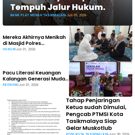
Tempuh Jalur Hukum.
BANK PLAT MERAH TASIKMALAYA
Juli 03, 2026
Mereka Akhirnya Menikah
di Masjid Polres
Tasikmalaya Kota
HUKUM
Juli 01, 2026
Pacu Literasi Keuangan
Kalangan Generasi Muda,
Kolaborasi OJK
EKONOMI
Juli 01, 2026
Tasikmalaya Buka Sekolah
Pasar Modal bagi
Tahap Penjaringan
Mahasiswa Unigal Ciamis
Ketua sudah Dimulai,
Pengcab PTMSI Kota
Tasikmalaya Siap
Gelar Muskotlub
KONI KOTA TASIKMALAYA
Juni 30, 2026