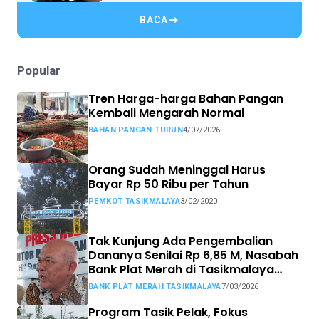
BACA
Popular
Tren Harga-harga Bahan Pangan
Kembali Mengarah Normal
BAHAN PANGAN TURUN
4/07/2026
Orang Sudah Meninggal Harus
Bayar Rp 50 Ribu per Tahun
PEMKOT TASIKMALAYA
3/02/2020
Tak Kunjung Ada Pengembalian
Dananya Senilai Rp 6,85 M, Nasabah
Bank Plat Merah di Tasikmalaya
Siap Tempuh Jalur Hukum.
BANK PLAT MERAH TASIKMALAYA
7/03/2026
Program Tasik Pelak, Fokus