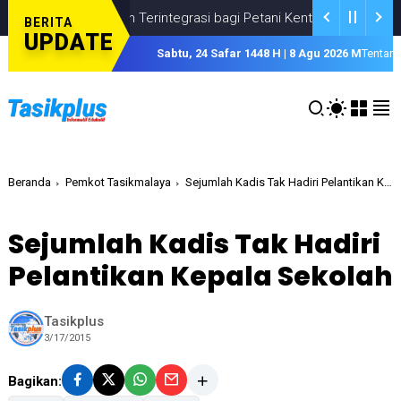
mbiayaan Terintegrasi bagi Petani Kentang
DUKUNG PETANI KE
BERITA
UPDATE
Sabtu, 24 Safar 1448 H | 8 Agu 2026 M
Tentan
Beranda
Pemkot Tasikmalaya
Sejumlah Kadis Tak Hadiri Pelantikan Kepala Sekolah
Sejumlah Kadis Tak Hadiri
Pelantikan Kepala Sekolah
Tasikplus
3/17/2015
Bagikan: