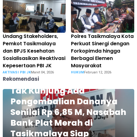
Undang Stakeholders,
Polres Tasikmalaya Kota
Pemkot Tasikmalaya
Perkuat Sinergi dengan
dan BPJS Kesehatan
Forkopimda hingga
Sosialisasikan Reaktivasi
Berbagai Elemen
Kepesertaan PBI JK
Masyarakat
AKTIVASI PBI JK
Maret 04, 2026
HUKUM
Februari 12, 2026
Rekomendasi
Tak Kunjung Ada
Pengembalian Dananya
Senilai Rp 6,85 M, Nasabah
Bank Plat Merah di
Tasikmalaya Siap