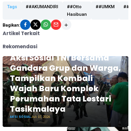
Tags
##AKUMANDIRI
##Otto
##UMKM
##
Hasibuan
Bagikan:
Artikel Terkait
Rekomendasi
Aksi Sosial TNI Bersama
Gandara Grup dan Warga,
Tampilkan Kembali
Wajah Baru Komplek
Perumahan Tata Lestari
Tasikmalaya
AKSI SOSIAL
Juli 07, 2026