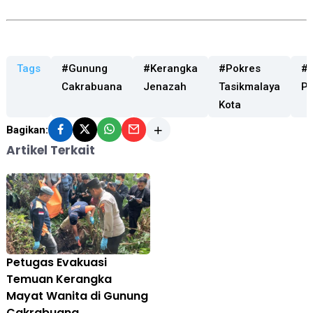
Tags
#Gunung
#Kerangka
#Pokres
#P
Cakrabuana
Jenazah
Tasikmalaya
P
Kota
Bagikan:
Artikel Terkait
Petugas Evakuasi
Temuan Kerangka
Mayat Wanita di Gunung
Cakrabuana