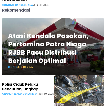
GUNUNG CAKRABUANA
Juli 30, 2024
Rekomendasi
Atasi Kendala Pasokan,
Pertamina Patra Niaga
RJBB Pacu Distribusi
Berjalan Optimal
BISNIS
Juli 10, 2026
Polisi Ciduk Pelaku
Pencurian, Ungkap
Beberapa Lokasi Aksinya
CIDUK PELAKU CURANMOR
Juli 10, 2026