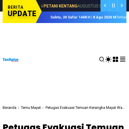
Sukses Selen
DUKUNG PETANI KENTANG
AUGUSTUS 07, 2026
BERITA
UPDATE
Sabtu, 24 Safar 1448 H | 8 Agu 2026 M
Tentan
Beranda
Temu Mayat
Petugas Evakuasi Temuan Kerangka Mayat Wanita di Gunung Cakrabuana
Petugas Evakuasi Temuan