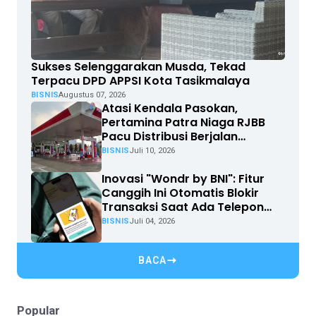
Sukses Selenggarakan Musda, Tekad
Terpacu DPD APPSI Kota Tasikmalaya
BISNIS
Augustus 07, 2026
Atasi Kendala Pasokan,
Pertamina Patra Niaga RJBB
Pacu Distribusi Berjalan
Optimal
BISNIS
Juli 10, 2026
Inovasi "Wondr by BNI": Fitur
Canggih Ini Otomatis Blokir
Transaksi Saat Ada Telepon
Masuk
BISNIS
Juli 04, 2026
BACA
Popular