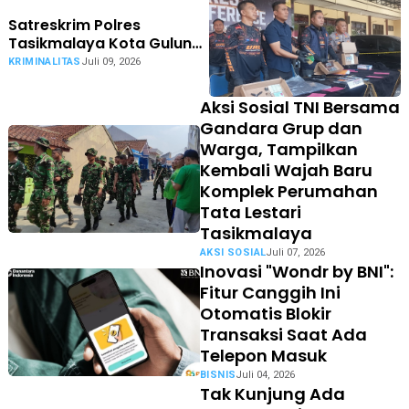
Satreskrim Polres
Tasikmalaya Kota Gulung
Komplotan Pelaku Ganjal
KRIMINALITAS
Juli 09, 2026
Kartu ATM
Aksi Sosial TNI Bersama
Gandara Grup dan
Warga, Tampilkan
Kembali Wajah Baru
Komplek Perumahan
Tata Lestari
Tasikmalaya
AKSI SOSIAL
Juli 07, 2026
Inovasi "Wondr by BNI":
Fitur Canggih Ini
Otomatis Blokir
Transaksi Saat Ada
Telepon Masuk
BISNIS
Juli 04, 2026
Tak Kunjung Ada