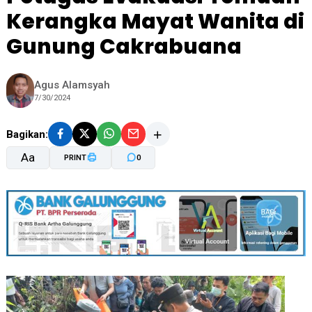
Kerangka Mayat Wanita di
Gunung Cakrabuana
Agus Alamsyah
7/30/2024
Bagikan:
Aa
PRINT
0
A-
A+