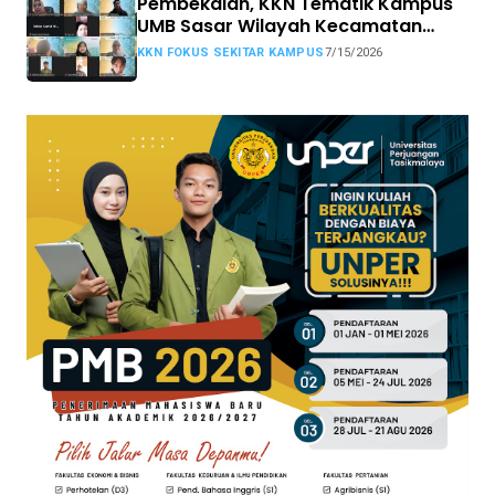
Pembekalan, KKN Tematik Kampus
UMB Sasar Wilayah Kecamatan
Sekitar Kampus
KKN FOKUS SEKITAR KAMPUS
7/15/2026