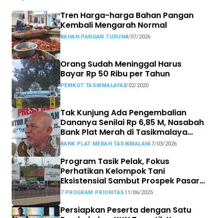
Tren Harga-harga Bahan Pangan
Kembali Mengarah Normal
BAHAN PANGAN TURUN
4/07/2026
Orang Sudah Meninggal Harus
Bayar Rp 50 Ribu per Tahun
PEMKOT TASIKMALAYA
3/02/2020
Tak Kunjung Ada Pengembalian
Dananya Senilai Rp 6,85 M, Nasabah
Bank Plat Merah di Tasikmalaya
Siap Tempuh Jalur Hukum.
BANK PLAT MERAH TASIKMALAYA
7/03/2026
Program Tasik Pelak, Fokus
Perhatikan Kelompok Tani
Eksistensial Sambut Prospek Pasar
MBG
7 PROGRAM PRIORITAS
11/06/2025
Persiapkan Peserta dengan Satu