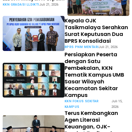
Peserta KKN Tematik
KKN GRADASI LLDIKTI
Juli 21, 2026
Gradasi 2026
Kepala OJK
Tasikmalaya Serahkan
Surat Keputusan Dua
BPRS Konsolidasi
BPRS PNM MENTARI
Juli 21, 2026
Persiapkan Peserta
dengan Satu
Pembekalan, KKN
Tematik Kampus UMB
Sasar Wilayah
Kecamatan Sekitar
Kampus
KKN FOKUS SEKITAR
Juli 15,
KAMPUS
2026
Terus Kembangkan
Agen Literasi
Keuangan, OJK-