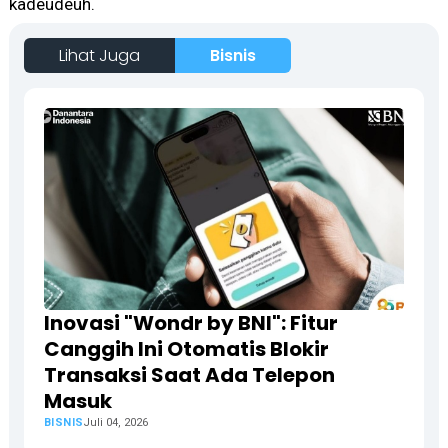
kadeudeuh.
Lihat Juga
Bisnis
Inovasi "Wondr by BNI": Fitur
Canggih Ini Otomatis Blokir
Transaksi Saat Ada Telepon
Masuk
BISNIS
Juli 04, 2026