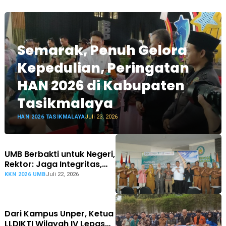
Semarak, Penuh Gelora
Kepedulian, Peringatan
HAN 2026 di Kabupaten
Tasikmalaya
HAN 2026 TASIKMALAYA
Juli 23, 2026
UMB Berbakti untuk Negeri,
Rektor: Jaga Integritas,
Miliki Empati Sosial
KKN 2026 UMB
Juli 22, 2026
Dari Kampus Unper, Ketua
LLDIKTI Wilayah IV Lepas