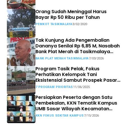
Orang Sudah Meninggal Harus
Bayar Rp 50 Ribu per Tahun
PEMKOT TASIKMALAYA
3/02/2020
Tak Kunjung Ada Pengembalian
Dananya Senilai Rp 6,85 M, Nasabah
Bank Plat Merah di Tasikmalaya
Siap Tempuh Jalur Hukum.
BANK PLAT MERAH TASIKMALAYA
7/03/2026
Program Tasik Pelak, Fokus
Perhatikan Kelompok Tani
Eksistensial Sambut Prospek Pasar
MBG
7 PROGRAM PRIORITAS
11/06/2025
Persiapkan Peserta dengan Satu
Pembekalan, KKN Tematik Kampus
UMB Sasar Wilayah Kecamatan
Sekitar Kampus
KKN FOKUS SEKITAR KAMPUS
7/15/2026