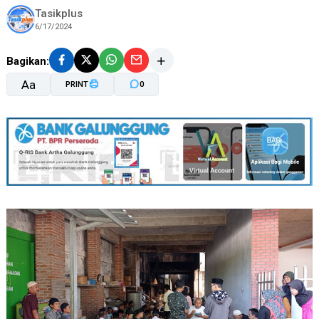
Tasikplus
6/17/2024
Bagikan:
Aa
PRINT
0
A-
A+