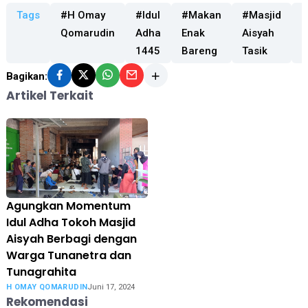
Tags
#H Omay
#Idul
#Makan
#Masjid
#
Qomarudin
Adha
Enak
Aisyah
1445
Bareng
Tasik
Bagikan:
Artikel Terkait
Agungkan Momentum
Idul Adha Tokoh Masjid
Aisyah Berbagi dengan
Warga Tunanetra dan
Tunagrahita
H OMAY QOMARUDIN
Juni 17, 2024
Rekomendasi