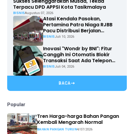
Sukses Selenggarakan Musda, Tekad
Terpacu DPD APPSI Kota Tasikmalaya
BISNIS
Augustus 07, 2026
Atasi Kendala Pasokan,
Pertamina Patra Niaga RJBB
Pacu Distribusi Berjalan
Optimal
BISNIS
Juli 10, 2026
Inovasi "Wondr by BNI": Fitur
Canggih Ini Otomatis Blokir
Transaksi Saat Ada Telepon
Masuk
BISNIS
Juli 04, 2026
BACA
Popular
Tren Harga-harga Bahan Pangan
Kembali Mengarah Normal
BAHAN PANGAN TURUN
4/07/2026