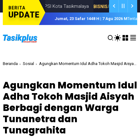
u DPD APPSI Kota Tasikmalaya
Ke
BISNIS
AUGUSTUS 07, 2026
BERITA
UPDATE
Jumat, 23 Safar 1448 H | 7 Agu 2026 M
Tentan
Beranda
Sosial
Agungkan Momentum Idul Adha Tokoh Masjid Aisyah Berbagi dengan Warga Tunanetra dan Tunagrahita
Agungkan Momentum Idul
Adha Tokoh Masjid Aisyah
Berbagi dengan Warga
Tunanetra dan
Tunagrahita