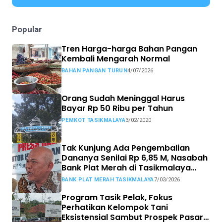
Popular
Tren Harga-harga Bahan Pangan
Kembali Mengarah Normal
BAHAN PANGAN TURUN
4/07/2026
Orang Sudah Meninggal Harus
Bayar Rp 50 Ribu per Tahun
PEMKOT TASIKMALAYA
3/02/2020
Tak Kunjung Ada Pengembalian
Dananya Senilai Rp 6,85 M, Nasabah
Bank Plat Merah di Tasikmalaya
Siap Tempuh Jalur Hukum.
BANK PLAT MERAH TASIKMALAYA
7/03/2026
Program Tasik Pelak, Fokus
Perhatikan Kelompok Tani
Eksistensial Sambut Prospek Pasar