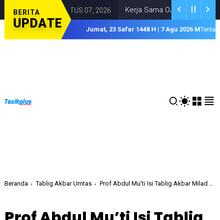
Kerja Sama OJK-TPAKD Garut Kembangka
IS
AUGUSTUS 07, 2026
BERITA
UPDATE
Jumat, 23 Safar 1448 H | 7 Agu 2026 M
Tentan
Beranda
Tablig Akbar Umtas
Prof Abdul Mu’ti Isi Tablig Akbar Milad Umtas Ingatkan Beberapa Hal Reformasi Kampus ke Depan
Prof Abdul Mu’ti Isi Tablig