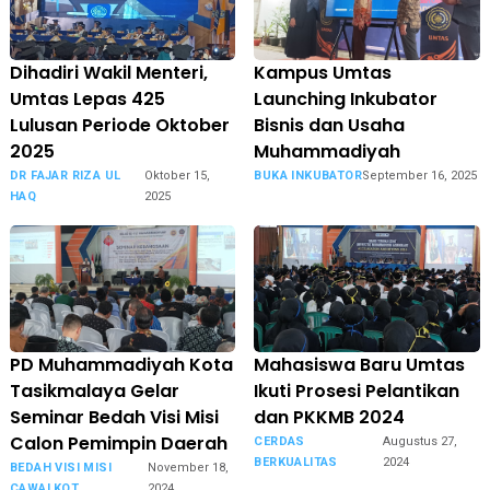
Dihadiri Wakil Menteri,
Kampus Umtas
Umtas Lepas 425
Launching Inkubator
Lulusan Periode Oktober
Bisnis dan Usaha
2025
Muhammadiyah
DR FAJAR RIZA UL
Oktober 15,
BUKA INKUBATOR
September 16, 2025
HAQ
2025
PD Muhammadiyah Kota
Mahasiswa Baru Umtas
Tasikmalaya Gelar
Ikuti Prosesi Pelantikan
Seminar Bedah Visi Misi
dan PKKMB 2024
Calon Pemimpin Daerah
CERDAS
Augustus 27,
BERKUALITAS
2024
BEDAH VISI MISI
November 18,
CAWALKOT
2024