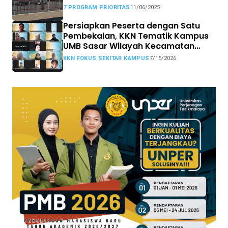
MBG
7 PROGRAM PRIORITAS
11/06/2025
Persiapkan Peserta dengan Satu
Pembekalan, KKN Tematik Kampus
UMB Sasar Wilayah Kecamatan
Sekitar Kampus
KKN FOKUS SEKITAR KAMPUS
7/15/2026