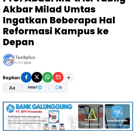
Akbar Milad Umtas
Ingatkan Beberapa Hal
Reformasi Kampus ke
Depan
Tasikplus
1/11/2024
Bagikan:
Aa
PRINT
0
A-
A+