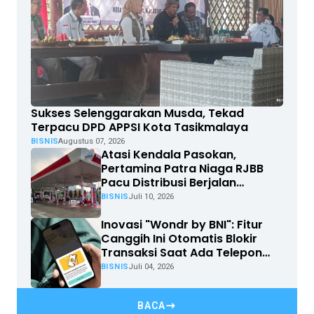
Sukses Selenggarakan Musda, Tekad
Terpacu DPD APPSI Kota Tasikmalaya
BISNIS
Augustus 07, 2026
Atasi Kendala Pasokan,
Pertamina Patra Niaga RJBB
Pacu Distribusi Berjalan
Optimal
BISNIS
Juli 10, 2026
Inovasi "Wondr by BNI": Fitur
Canggih Ini Otomatis Blokir
Transaksi Saat Ada Telepon
Masuk
BISNIS
Juli 04, 2026
BACA