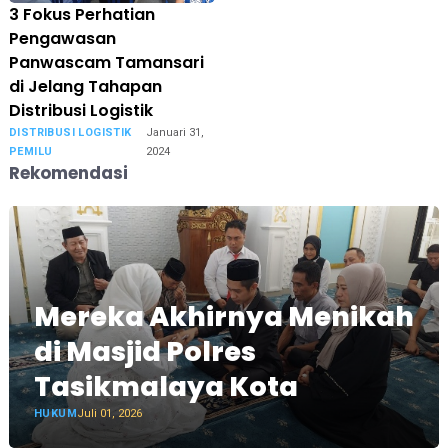
3 Fokus Perhatian
Pengawasan
Panwascam Tamansari
di Jelang Tahapan
Distribusi Logistik
DISTRIBUSI LOGISTIK
Januari 31,
PEMILU
2024
Rekomendasi
Mereka Akhirnya Menikah
di Masjid Polres
Tasikmalaya Kota
HUKUM
Juli 01, 2026