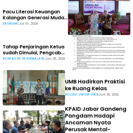
Pacu Literasi Keuangan
Kalangan Generasi Muda,
Kolaborasi OJK
EKONOMI
Juli 01, 2026
Tasikmalaya Buka Sekolah
Pasar Modal bagi
Mahasiswa Unigal Ciamis
Tahap Penjaringan Ketua
sudah Dimulai, Pengcab
PTMSI Kota Tasikmalaya
KONI KOTA TASIKMALAYA
Juni 30, 2026
Siap Gelar Muskotlub
UMB Hadirkan Praktisi
ke Ruang Kelas
KULIAH UMUM UMB
Juni 30, 2026
KPAID Jabar Gandeng
Pangdam Hadapi
Ancaman Nyata
Perusak Mental-