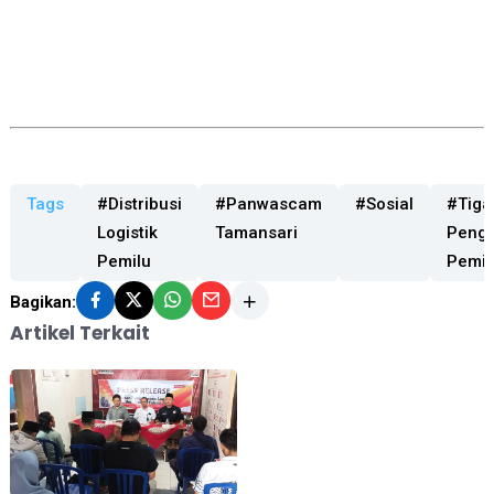
Tags
#Distribusi
#Panwascam
#Sosial
#Tiga
Logistik
Tamansari
Peng
Pemilu
Pemil
Bagikan:
Artikel Terkait