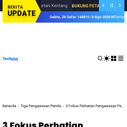
si bagi Petani Kentang
DUKUNG PETANI KENTANG
AUGUSTUS 07,
BERITA
UPDATE
Sabtu, 24 Safar 1448 H | 8 Agu 2026 M
Tentan
Beranda
Tiga Pengawasan Pemilu
3 Fokus Perhatian Pengawasan Panwascam Tamansari di Jelang Tahapan Distribusi Logistik
3 Fokus Perhatian