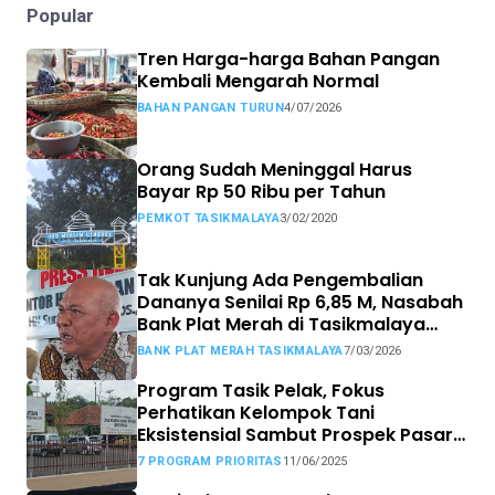
Popular
Tren Harga-harga Bahan Pangan
Kembali Mengarah Normal
BAHAN PANGAN TURUN
4/07/2026
Orang Sudah Meninggal Harus
Bayar Rp 50 Ribu per Tahun
PEMKOT TASIKMALAYA
3/02/2020
Tak Kunjung Ada Pengembalian
Dananya Senilai Rp 6,85 M, Nasabah
Bank Plat Merah di Tasikmalaya
Siap Tempuh Jalur Hukum.
BANK PLAT MERAH TASIKMALAYA
7/03/2026
Program Tasik Pelak, Fokus
Perhatikan Kelompok Tani
Eksistensial Sambut Prospek Pasar
MBG
7 PROGRAM PRIORITAS
11/06/2025