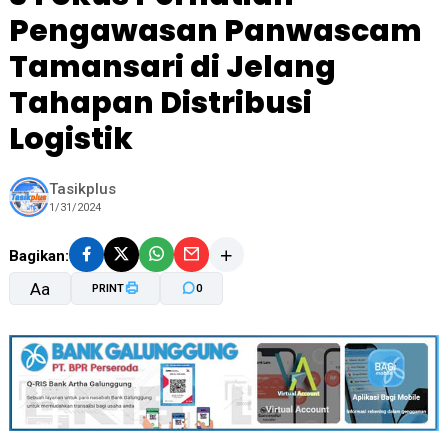
Pengawasan Panwascam
Tamansari di Jelang
Tahapan Distribusi
Logistik
Tasikplus
1/31/2024
Bagikan:
Aa
PRINT
0
A-
A+