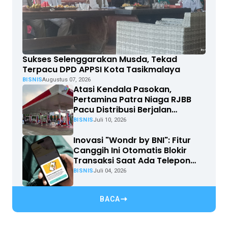
Sukses Selenggarakan Musda, Tekad
Terpacu DPD APPSI Kota Tasikmalaya
BISNIS
Augustus 07, 2026
Atasi Kendala Pasokan,
Pertamina Patra Niaga RJBB
Pacu Distribusi Berjalan
Optimal
BISNIS
Juli 10, 2026
Inovasi "Wondr by BNI": Fitur
Canggih Ini Otomatis Blokir
Transaksi Saat Ada Telepon
Masuk
BISNIS
Juli 04, 2026
BACA