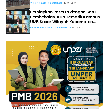
MBG
7 PROGRAM PRIORITAS
11/06/2025
Persiapkan Peserta dengan Satu
Pembekalan, KKN Tematik Kampus
UMB Sasar Wilayah Kecamatan
Sekitar Kampus
KKN FOKUS SEKITAR KAMPUS
7/15/2026