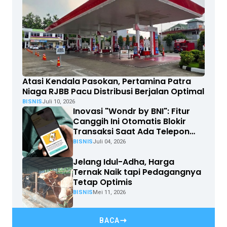
Atasi Kendala Pasokan, Pertamina Patra
Niaga RJBB Pacu Distribusi Berjalan Optimal
BISNIS
Juli 10, 2026
Inovasi "Wondr by BNI": Fitur
Canggih Ini Otomatis Blokir
Transaksi Saat Ada Telepon
Masuk
BISNIS
Juli 04, 2026
Jelang Idul-Adha, Harga
Ternak Naik tapi Pedagangnya
Tetap Optimis
BISNIS
Mei 11, 2026
BACA