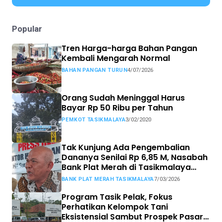
Popular
Tren Harga-harga Bahan Pangan
Kembali Mengarah Normal
BAHAN PANGAN TURUN
4/07/2026
Orang Sudah Meninggal Harus
Bayar Rp 50 Ribu per Tahun
PEMKOT TASIKMALAYA
3/02/2020
Tak Kunjung Ada Pengembalian
Dananya Senilai Rp 6,85 M, Nasabah
Bank Plat Merah di Tasikmalaya
Siap Tempuh Jalur Hukum.
BANK PLAT MERAH TASIKMALAYA
7/03/2026
Program Tasik Pelak, Fokus
Perhatikan Kelompok Tani
Eksistensial Sambut Prospek Pasar