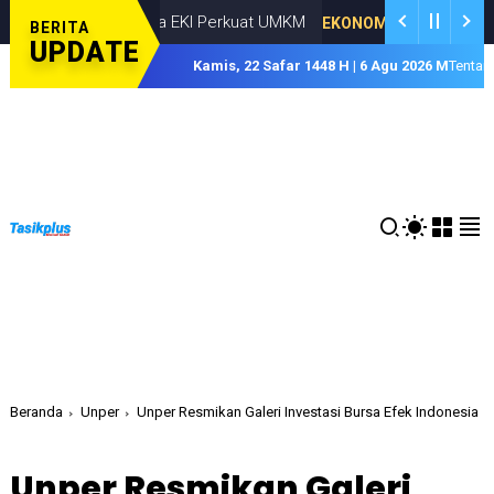
ogram Desa EKI Perkuat UMKM
P
EKONOMI
AUGUSTUS 05, 2026
BERITA
UPDATE
Kamis, 22 Safar 1448 H | 6 Agu 2026 M
Tentan
Beranda
Unper
Unper Resmikan Galeri Investasi Bursa Efek Indonesia
Unper Resmikan Galeri