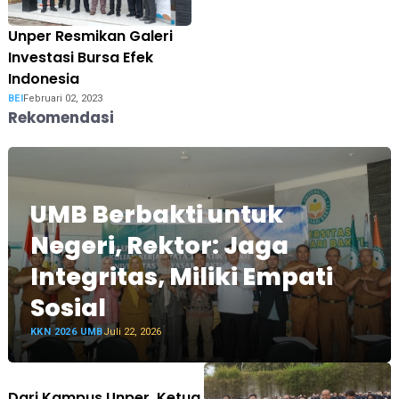
Unper Resmikan Galeri
Investasi Bursa Efek
Indonesia
BEI
Februari 02, 2023
Rekomendasi
UMB Berbakti untuk
Negeri, Rektor: Jaga
Integritas, Miliki Empati
Sosial
KKN 2026 UMB
Juli 22, 2026
Dari Kampus Unper, Ketua