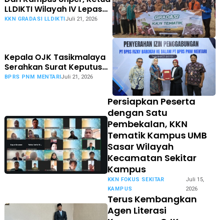
LLDIKTI Wilayah IV Lepas
Peserta KKN Tematik
KKN GRADASI LLDIKTI
Juli 21, 2026
Gradasi 2026
Kepala OJK Tasikmalaya
Serahkan Surat Keputusan
Dua BPRS Konsolidasi
BPRS PNM MENTARI
Juli 21, 2026
Persiapkan Peserta
dengan Satu
Pembekalan, KKN
Tematik Kampus UMB
Sasar Wilayah
Kecamatan Sekitar
Kampus
KKN FOKUS SEKITAR
Juli 15,
KAMPUS
2026
Terus Kembangkan
Agen Literasi