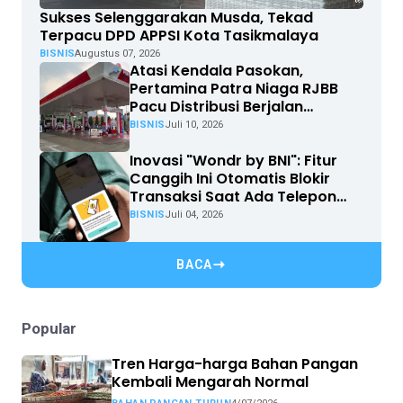
Sukses Selenggarakan Musda, Tekad
Terpacu DPD APPSI Kota Tasikmalaya
BISNIS
Augustus 07, 2026
Atasi Kendala Pasokan,
Pertamina Patra Niaga RJBB
Pacu Distribusi Berjalan
Optimal
BISNIS
Juli 10, 2026
Inovasi "Wondr by BNI": Fitur
Canggih Ini Otomatis Blokir
Transaksi Saat Ada Telepon
Masuk
BISNIS
Juli 04, 2026
BACA
Popular
Tren Harga-harga Bahan Pangan
Kembali Mengarah Normal