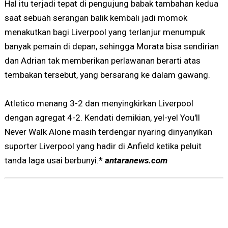
Hal itu terjadi tepat di pengujung babak tambahan kedua
saat sebuah serangan balik kembali jadi momok
menakutkan bagi Liverpool yang terlanjur menumpuk
banyak pemain di depan, sehingga Morata bisa sendirian
dan Adrian tak memberikan perlawanan berarti atas
tembakan tersebut, yang bersarang ke dalam gawang.
Atletico menang 3-2 dan menyingkirkan Liverpool
dengan agregat 4-2. Kendati demikian, yel-yel You'll
Never Walk Alone masih terdengar nyaring dinyanyikan
suporter Liverpool yang hadir di Anfield ketika peluit
tanda laga usai berbunyi.*
antaranews.com