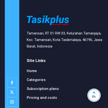
Tamansari, RT 01 RW 03, Kelurahan Tamanjaya,
Kec. Tamansari, Kota Tasikmalaya, 46196, Jawa
Barat, Indonesia
Site Links
Home
Categories
Subscription plans
0%
Pricing and costs