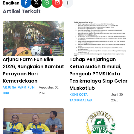
Bagikan:
Artikel Terkait
Arjuna Farm Fun Bike
Tahap Penjaringan
2026, Rangkaian Sambut
Ketua sudah Dimulai,
Perayaan Hari
Pengcab PTMSI Kota
Kemerdekaan
Tasikmalaya Siap Gelar
Muskotlub
ARJUNA FARM FUN
Augustus 03,
BIKE
2026
KONI KOTA
Juni 30,
TASIKMALAYA
2026