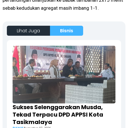
sebab kedudukan agregat masih imbang 1-1.
Lihat Juga
Bisnis
Sukses Selenggarakan Musda,
Tekad Terpacu DPD APPSI Kota
Tasikmalaya