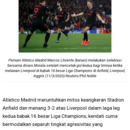
Pemain Atletico Madrid Marcos Llorente (kanan) melakukan selebrasi
bersama Alvaro Morata setelah mencetak gol kedua bagi timnya ketika
melawan Liverpool di babak 16 besar Liga Champions di Anfield, Liverpool,
Inggris (11/3/2020) Reuters/Phil Noble
Atletico Madrid meruntuhkan mitos keangkeran Stadion
Anfield dan menang 3-2 atas Liverpool dalam laga leg
kedua babak 16 besar Liga Champions, kendati cuma
bermodalkan separuh tingkat agresivitas yang