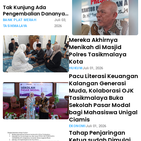
Tak Kunjung Ada
Pengembalian Dananya
Senilai Rp 6,85 M, Nasabah
BANK PLAT MERAH
Juli 03,
Bank Plat Merah di
TASIKMALAYA
2026
Tasikmalaya Siap Tempuh
Jalur Hukum.
Mereka Akhirnya
Menikah di Masjid
Polres Tasikmalaya
Kota
HUKUM
Juli 01, 2026
Pacu Literasi Keuangan
Kalangan Generasi
Muda, Kolaborasi OJK
Tasikmalaya Buka
Sekolah Pasar Modal
bagi Mahasiswa Unigal
Ciamis
EKONOMI
Juli 01, 2026
Tahap Penjaringan
Ketua sudah Dimulai,