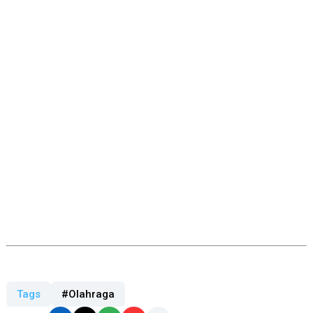
Tags
#Olahraga