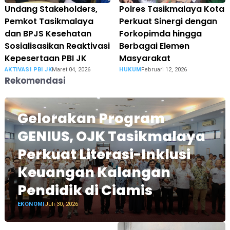
Undang Stakeholders,
Polres Tasikmalaya Kota
Pemkot Tasikmalaya
Perkuat Sinergi dengan
dan BPJS Kesehatan
Forkopimda hingga
Sosialisasikan Reaktivasi
Berbagai Elemen
Kepesertaan PBI JK
Masyarakat
AKTIVASI PBI JK
Maret 04, 2026
HUKUM
Februari 12, 2026
Rekomendasi
Gelorakan Program
GENIUS, OJK Tasikmalaya
Perkuat Literasi-Inklusi
Keuangan Kalangan
Pendidik di Ciamis
EKONOMI
Juli 30, 2026