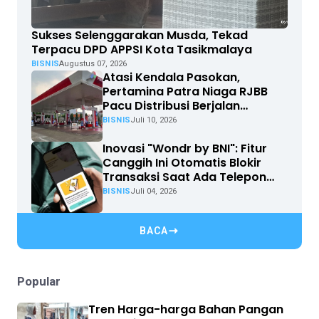
Sukses Selenggarakan Musda, Tekad
Terpacu DPD APPSI Kota Tasikmalaya
BISNIS
Augustus 07, 2026
Atasi Kendala Pasokan,
Pertamina Patra Niaga RJBB
Pacu Distribusi Berjalan
Optimal
BISNIS
Juli 10, 2026
Inovasi "Wondr by BNI": Fitur
Canggih Ini Otomatis Blokir
Transaksi Saat Ada Telepon
Masuk
BISNIS
Juli 04, 2026
BACA
Popular
Tren Harga-harga Bahan Pangan