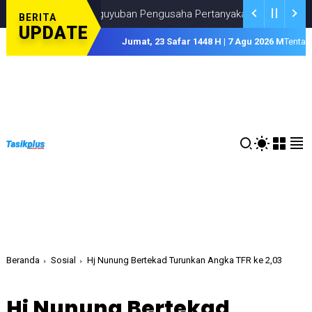
Paguyuban Pengusaha Pertanyakan Rencana Pemkab Tasikmal
BERITA
UPDATE
Jumat, 23 Safar 1448 H | 7 Agu 2026 M
Tentan
Beranda
Sosial
Hj Nunung Bertekad Turunkan Angka TFR ke 2,03
Hj Nunung Bertekad