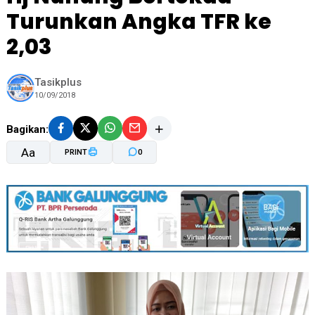
Turunkan Angka TFR ke
2,03
Tasikplus
10/09/2018
Bagikan:
Aa
PRINT
0
A-
A+