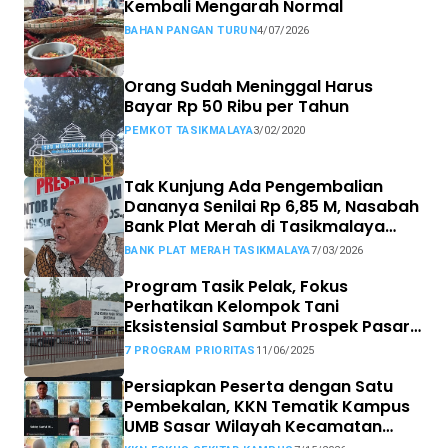
Kembali Mengarah Normal
BAHAN PANGAN TURUN
4/07/2026
Orang Sudah Meninggal Harus
Bayar Rp 50 Ribu per Tahun
PEMKOT TASIKMALAYA
3/02/2020
Tak Kunjung Ada Pengembalian
Dananya Senilai Rp 6,85 M, Nasabah
Bank Plat Merah di Tasikmalaya
Siap Tempuh Jalur Hukum.
BANK PLAT MERAH TASIKMALAYA
7/03/2026
Program Tasik Pelak, Fokus
Perhatikan Kelompok Tani
Eksistensial Sambut Prospek Pasar
MBG
7 PROGRAM PRIORITAS
11/06/2025
Persiapkan Peserta dengan Satu
Pembekalan, KKN Tematik Kampus
UMB Sasar Wilayah Kecamatan
Sekitar Kampus