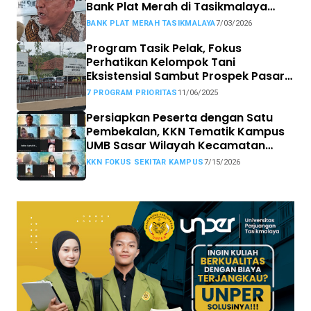
Bank Plat Merah di Tasikmalaya
Siap Tempuh Jalur Hukum.
BANK PLAT MERAH TASIKMALAYA
7/03/2026
Program Tasik Pelak, Fokus
Perhatikan Kelompok Tani
Eksistensial Sambut Prospek Pasar
MBG
7 PROGRAM PRIORITAS
11/06/2025
Persiapkan Peserta dengan Satu
Pembekalan, KKN Tematik Kampus
UMB Sasar Wilayah Kecamatan
Sekitar Kampus
KKN FOKUS SEKITAR KAMPUS
7/15/2026