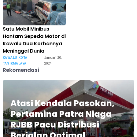
Satu Mobil Minibus
Hantam Sepeda Motor di
Kawalu Dua Korbannya
Meninggal Dunia
KAWALU KOTA
Januari 20,
TASIKMALAYA
2024
Rekomendasi
Atasi Kendala Pasokan,
Pertamina Patra Niaga
RJBB Pacu Distribusi
Berjalan Optimal