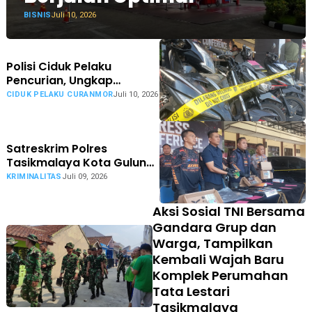
BISNIS
Juli 10, 2026
Polisi Ciduk Pelaku
Pencurian, Ungkap
Beberapa Lokasi Aksinya
CIDUK PELAKU CURANMOR
Juli 10, 2026
Satreskrim Polres
Tasikmalaya Kota Gulung
Komplotan Pelaku Ganjal
KRIMINALITAS
Juli 09, 2026
Kartu ATM
Aksi Sosial TNI Bersama
Gandara Grup dan
Warga, Tampilkan
Kembali Wajah Baru
Komplek Perumahan
Tata Lestari
Tasikmalaya