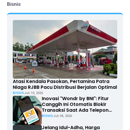
Bisnis
Atasi Kendala Pasokan, Pertamina Patra
Niaga RJBB Pacu Distribusi Berjalan Optimal
BISNIS
Juli 10, 2026
Inovasi "Wondr by BNI": Fitur
Canggih Ini Otomatis Blokir
Transaksi Saat Ada Telepon
Masuk
BISNIS
Juli 04, 2026
Jelang Idul-Adha, Harga