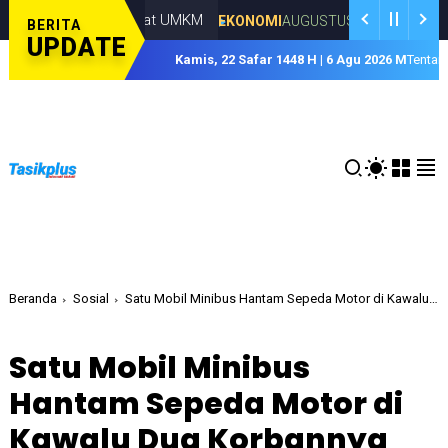
EKI Perkuat UMKM
Paguyuban P
EKONOMI
AUGUSTUS 05, 2026
BERITA
UPDATE
Kamis, 22 Safar 1448 H | 6 Agu 2026 M
Tentan
Beranda
Sosial
Satu Mobil Minibus Hantam Sepeda Motor di Kawalu Dua Korbannya Meninggal Dunia
Satu Mobil Minibus
Hantam Sepeda Motor di
Kawalu Dua Korbannya