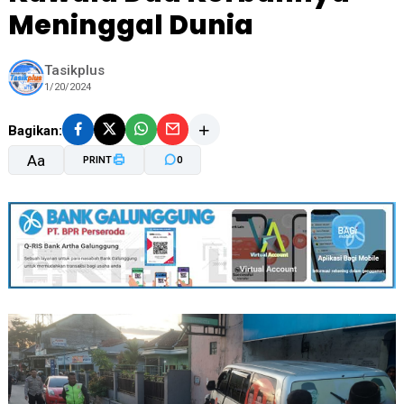
Meninggal Dunia
Tasikplus
1/20/2024
Bagikan:
Aa
PRINT
0
A-
A+