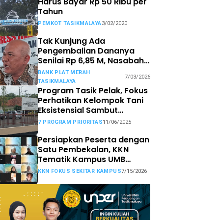
Harus Bayar Rp 50 Ribu per
Tahun
PEMKOT TASIKMALAYA
3/02/2020
Tak Kunjung Ada
Pengembalian Dananya
Senilai Rp 6,85 M, Nasabah
Bank Plat Merah di
BANK PLAT MERAH
7/03/2026
Tasikmalaya Siap Tempuh
TASIKMALAYA
Jalur Hukum.
Program Tasik Pelak, Fokus
Perhatikan Kelompok Tani
Eksistensial Sambut
Prospek Pasar MBG
7 PROGRAM PRIORITAS
11/06/2025
Persiapkan Peserta dengan
Satu Pembekalan, KKN
Tematik Kampus UMB
Sasar Wilayah Kecamatan
KKN FOKUS SEKITAR KAMPUS
7/15/2026
Sekitar Kampus