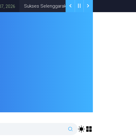
Sukses Selenggarakan Musda, Tekad Terpacu DPD APPSI Kota Tas