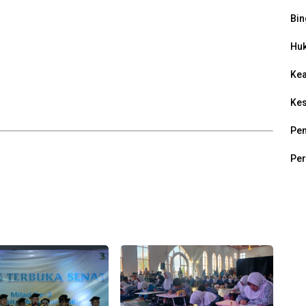
Bin
Hu
Ke
Ke
Pem
Per