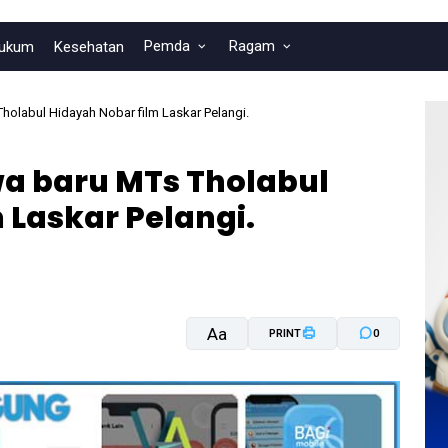
Pemda
Ragam
ukum
Kesehatan
Tholabul Hidayah Nobar film Laskar Pelangi.
swa baru MTs Tholabul
 Laskar Pelangi.
Aa
PRINT
0
A-
A+