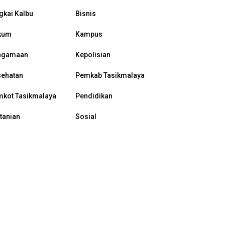
gkai Kalbu
Bisnis
kum
Kampus
agamaan
Kepolisian
sehatan
Pemkab Tasikmalaya
kot Tasikmalaya
Pendidikan
tanian
Sosial