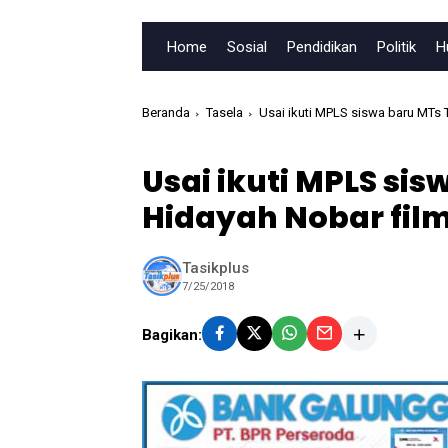
Home
Sosial
Pendidikan
Politik
H
Beranda
Tasela
Usai ikuti MPLS siswa baru MTs 
Usai ikuti MPLS si
Hidayah Nobar film
Tasikplus
7/25/2018
Bagikan: