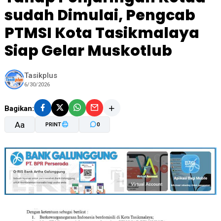
sudah Dimulai, Pengcab
PTMSI Kota Tasikmalaya
Siap Gelar Muskotlub
Tasikplus
6/30/2026
Bagikan:
Aa
PRINT
0
A-
A+