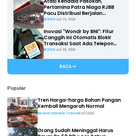
Atasi Kendala Pasokan,
Pertamina Patra Niaga RJBB
Pacu Distribusi Berjalan
Optimal
BISNIS
Juli 10, 2026
Inovasi "Wondr by BNI": Fitur
Canggih Ini Otomatis Blokir
Transaksi Saat Ada Telepon
Masuk
BISNIS
Juli 04, 2026
BACA
Popular
Tren Harga-harga Bahan Pangan
Kembali Mengarah Normal
BAHAN PANGAN TURUN
4/07/2026
Orang Sudah Meninggal Harus