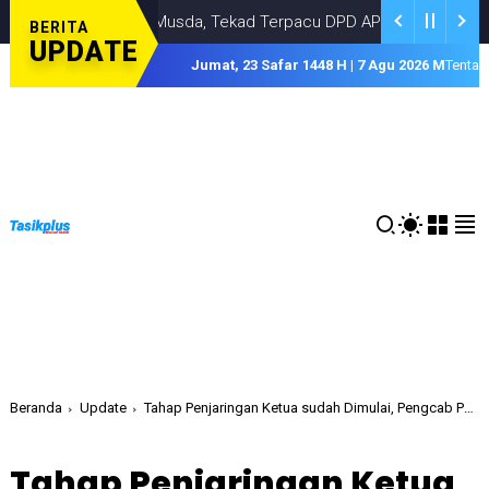
ggarakan Musda, Tekad Terpacu DPD APPSI Kota Tasikmalaya
BI
BERITA
UPDATE
Jumat, 23 Safar 1448 H | 7 Agu 2026 M
Tentan
Beranda
Update
Tahap Penjaringan Ketua sudah Dimulai, Pengcab PTMSI Kota Tasikmalaya Siap Gelar Muskotlub
Tahap Penjaringan Ketua