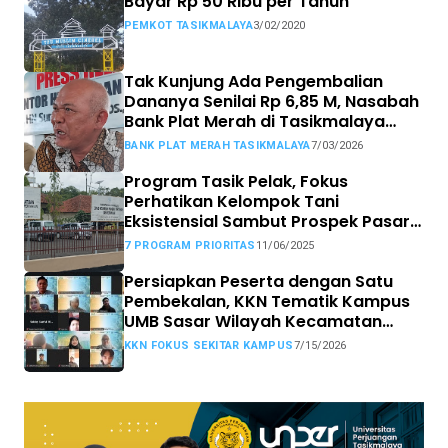
Bayar Rp 50 Ribu per Tahun
PEMKOT TASIKMALAYA
3/02/2020
Tak Kunjung Ada Pengembalian
Dananya Senilai Rp 6,85 M, Nasabah
Bank Plat Merah di Tasikmalaya
Siap Tempuh Jalur Hukum.
BANK PLAT MERAH TASIKMALAYA
7/03/2026
Program Tasik Pelak, Fokus
Perhatikan Kelompok Tani
Eksistensial Sambut Prospek Pasar
MBG
7 PROGRAM PRIORITAS
11/06/2025
Persiapkan Peserta dengan Satu
Pembekalan, KKN Tematik Kampus
UMB Sasar Wilayah Kecamatan
Sekitar Kampus
KKN FOKUS SEKITAR KAMPUS
7/15/2026