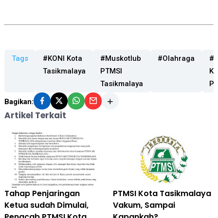
Tags
#KONI Kota
#Muskotlub
#Olahraga
#P
Tasikmalaya
PTMSI
Ke
Tasikmalaya
PT
Bagikan:
Artikel Terkait
Tahap Penjaringan
PTMSI Kota Tasikmalaya
Ketua sudah Dimulai,
Vakum, Sampai
Pengcab PTMSI Kota
Kapankah?