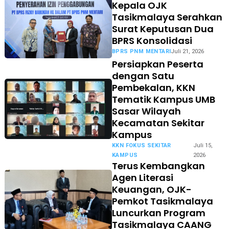
Kepala OJK
Tasikmalaya Serahkan
Surat Keputusan Dua
BPRS Konsolidasi
BPRS PNM MENTARI
Juli 21, 2026
Persiapkan Peserta
dengan Satu
Pembekalan, KKN
Tematik Kampus UMB
Sasar Wilayah
Kecamatan Sekitar
Kampus
KKN FOKUS SEKITAR
Juli 15,
KAMPUS
2026
Terus Kembangkan
Agen Literasi
Keuangan, OJK-
Pemkot Tasikmalaya
Luncurkan Program
Tasikmalaya CAANG