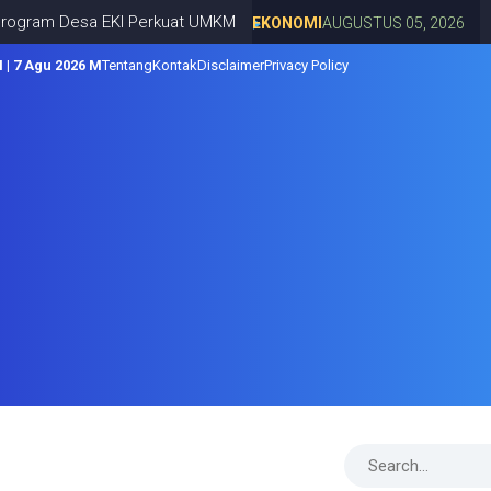
a EKI Perkuat UMKM
Paguyuban
EKONOMI
AUGUSTUS 05, 2026
 | 7 Agu 2026 M
Tentang
Kontak
Disclaimer
Privacy Policy