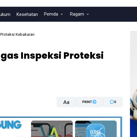
Pemda
Ragam
ukum
Kesehatan
 Proteksi Kebakaran
gas Inspeksi Proteksi
Aa
PRINT
0
A-
A+