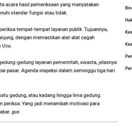
ita acara hasil pemeriksaan yang menyatakan
Bin
uhi standar fungsi atau tidak.
Hu
periksa tempat-tempat layanan publik. Tujuannya,
Ke
njung, dengan memastikan alat-alat cegah
Ke
s Ucu.
Pem
n gedung-gedung layanan pemerintah, swasta, jelasnya
Per
pai pasar. Agenda inspeksi dalam seminggu tiga hari
sa satu gedung, atau kadang hingga lima gedung.
n periksa. Yang jadi menambah motivasi para
Jabar.
gus