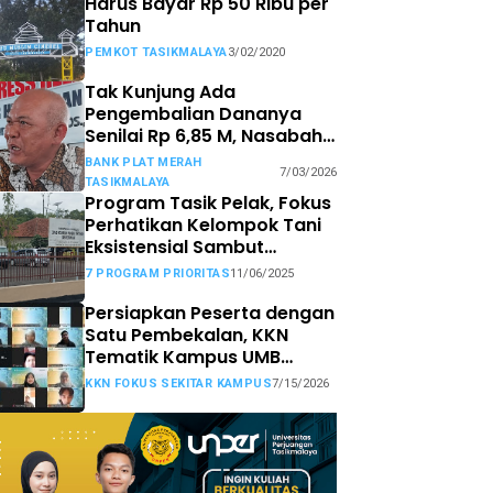
Harus Bayar Rp 50 Ribu per
Tahun
PEMKOT TASIKMALAYA
3/02/2020
Tak Kunjung Ada
Pengembalian Dananya
Senilai Rp 6,85 M, Nasabah
Bank Plat Merah di
BANK PLAT MERAH
7/03/2026
Tasikmalaya Siap Tempuh
TASIKMALAYA
Jalur Hukum.
Program Tasik Pelak, Fokus
Perhatikan Kelompok Tani
Eksistensial Sambut
Prospek Pasar MBG
7 PROGRAM PRIORITAS
11/06/2025
Persiapkan Peserta dengan
Satu Pembekalan, KKN
Tematik Kampus UMB
Sasar Wilayah Kecamatan
KKN FOKUS SEKITAR KAMPUS
7/15/2026
Sekitar Kampus