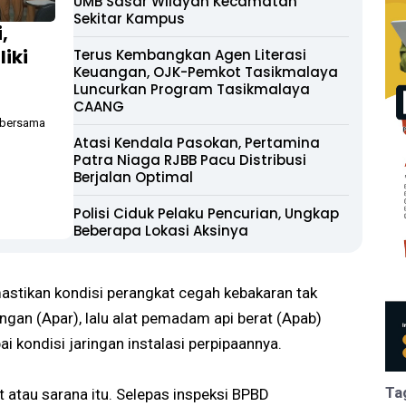
UMB Sasar Wilayah Kecamatan
Sekitar Kampus
,
liki
Terus Kembangkan Agen Literasi
Keuangan, OJK-Pemkot Tasikmalaya
Luncurkan Program Tasikmalaya
CAANG
, bersama
Atasi Kendala Pasokan, Pertamina
Patra Niaga RJBB Pacu Distribusi
Berjalan Optimal
Polisi Ciduk Pelaku Pencurian, Ungkap
Beberapa Lokasi Aksinya
mastikan kondisi perangkat cegah kebakaran tak
ngan (Apar), lalu alat pemadam api berat (Apab)
 kondisi jaringan instalasi perpipaannya.
Ta
 atau sarana itu. Selepas inspeksi BPBD