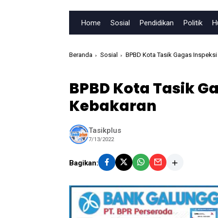
Home
Sosial
Pendidikan
Politik
H
Beranda
Sosial
BPBD Kota Tasik Gagas Inspeksi
BPBD Kota Tasik Ga
Kebakaran
Tasikplus
7/13/2022
Bagikan: