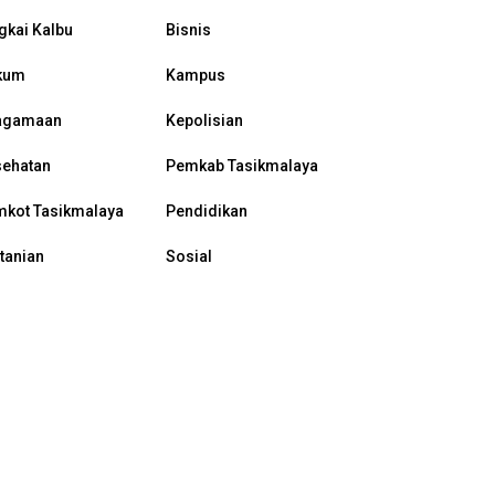
gkai Kalbu
Bisnis
kum
Kampus
agamaan
Kepolisian
sehatan
Pemkab Tasikmalaya
kot Tasikmalaya
Pendidikan
tanian
Sosial