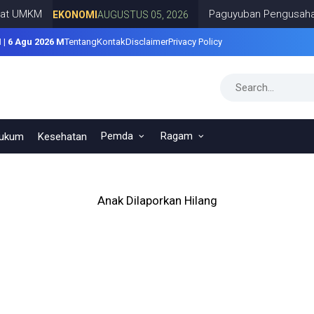
 UMKM
Paguyuban Pengusaha Per
EKONOMI
AUGUSTUS 05, 2026
 | 6 Agu 2026 M
Tentang
Kontak
Disclaimer
Privacy Policy
Pemda
Ragam
ukum
Kesehatan
Anak Dilaporkan Hilang