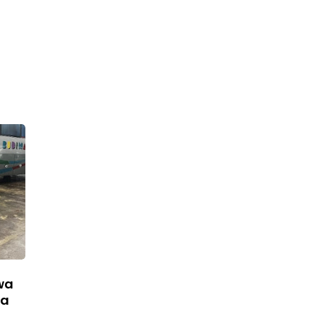
wa
da